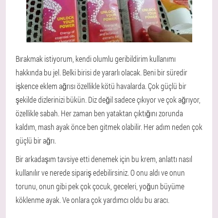
Bırakmak istiyorum, kendi olumlu geribildirim kullanımı
hakkında bu jel. Belki birisi de yararlı olacak. Beni bir süredir
işkence eklem ağrısı özellikle kötü havalarda. Çok güçlü bir
şekilde dizlerinizi bükün. Diz değil sadece çıkıyor ve çok ağrıyor,
özellikle sabah. Her zaman ben yataktan çıktığını zorunda
kaldım, mash ayak önce ben gitmek olabilir. Her adım neden çok
güçlü bir ağrı.
Bir arkadaşım tavsiye etti denemek için bu krem, anlattı nasıl
kullanılır ve nerede sipariş edebilirsiniz. O onu aldı ve onun
torunu, onun gibi pek çok çocuk, geceleri, yoğun büyüme
köklenme ayak. Ve onlara çok yardımcı oldu bu aracı.